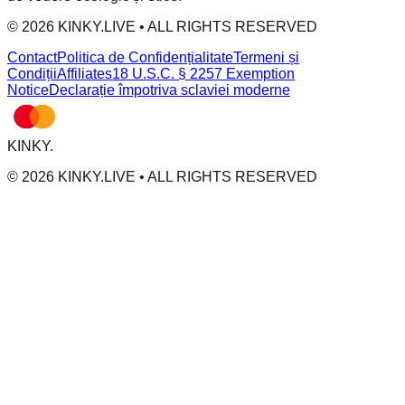
© 2026 KINKY.LIVE • ALL RIGHTS RESERVED
Contact
Politica de Confidențialitate
Termeni și
Condiții
Affiliates
18 U.S.C. § 2257 Exemption
Notice
Declarație împotriva sclaviei moderne
KINKY
.
© 2026 KINKY.LIVE • ALL RIGHTS RESERVED
KINKY IS OPERATED BY MV CAPITAL SAS, 50 AV. DES CHAMPS ELYSÉES 75008 PARIS, FRANC