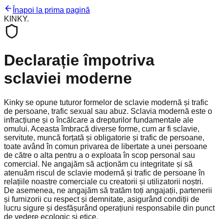
Înapoi la prima pagină
KINKY
.
Declarație împotriva
sclaviei moderne
Kinky se opune tuturor formelor de sclavie modernă și trafic
de persoane, trafic sexual sau abuz. Sclavia modernă este o
infracțiune și o încălcare a drepturilor fundamentale ale
omului. Aceasta îmbracă diverse forme, cum ar fi sclavie,
servitute, muncă forțată și obligatorie și trafic de persoane,
toate având în comun privarea de libertate a unei persoane
de către o alta pentru a o exploata în scop personal sau
comercial. Ne angajăm să acționăm cu integritate și să
atenuăm riscul de sclavie modernă și trafic de persoane în
relațiile noastre comerciale cu creatorii și utilizatorii noștri.
De asemenea, ne angajăm să tratăm toți angajații, partenerii
și furnizorii cu respect și demnitate, asigurând condiții de
lucru sigure și desfășurând operațiuni responsabile din punct
de vedere ecologic și etice.