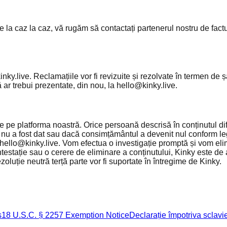
de la caz la caz, vă rugăm să contactați partenerul nostru de fact
nky.live. Reclamațiile vor fi revizuite și rezolvate în termen de ș
 ar trebui prezentate, din nou, la hello@kinky.live.
e pe platforma noastră. Orice persoană descrisă în conținutul di
nu a fost dat sau dacă consimțământul a devenit nul conform legis
 hello@kinky.live. Vom efectua o investigație promptă și vom elim
contestație sau o cerere de eliminare a conținutului, Kinky este d
ezoluție neutră terță parte vor fi suportate în întregime de Kinky.
s
18 U.S.C. § 2257 Exemption Notice
Declarație împotriva sclav