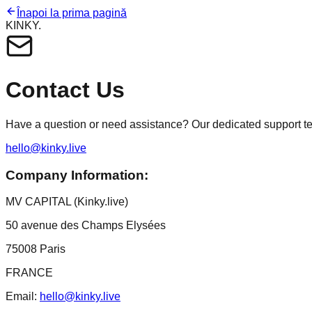
Înapoi la prima pagină
KINKY
.
Contact Us
Have a question or need assistance? Our dedicated support team
hello@kinky.live
Company Information:
MV CAPITAL (Kinky.live)
50 avenue des Champs Elysées
75008 Paris
FRANCE
Email:
hello@kinky.live