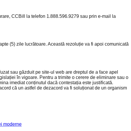
urare, CCBill la telefon 1.888.596.9279 sau prin e-mail la
apte (5) zile lucrătoare. Această rezoluție va fi apoi comunicată
fuzat sau găzduit pe site-ul web are dreptul de a face apel
lației în vigoare. Pentru a trimite o cerere de eliminare sau o
ina imediat conținutul dacă contestația este justificată.
e acord că un astfel de dezacord va fi soluționat de un organism
iei moderne