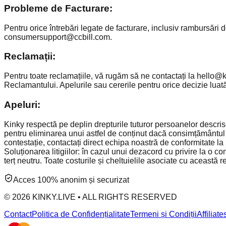
Probleme de Facturare:
Pentru orice întrebări legate de facturare, inclusiv rambursări 
consumersupport@ccbill.com.
Reclamații:
Pentru toate reclamațiile, vă rugăm să ne contactați la hello@ki
Reclamantului. Apelurile sau cererile pentru orice decizie luată
Apeluri:
Kinky respectă pe deplin drepturile tuturor persoanelor descris
pentru eliminarea unui astfel de conținut dacă consimțământul 
contestație, contactați direct echipa noastră de conformitate la
Soluționarea litigiilor: în cazul unui dezacord cu privire la o 
terț neutru. Toate costurile și cheltuielile asociate cu această r
Acces 100% anonim și securizat
© 2026 KINKY.LIVE • ALL RIGHTS RESERVED
Contact
Politica de Confidențialitate
Termeni și Condiții
Affiliate