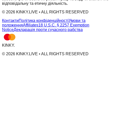
відповідальну та етичну діяльність.
© 2026 KINKY.LIVE • ALL RIGHTS RESERVED
Контакти
Політика конфіденційності
Умови та
положення
Affiliates
18 U.S.C. § 2257 Exemption
Notice
Декларація проти сучасного рабства
KINKY
.
© 2026 KINKY.LIVE • ALL RIGHTS RESERVED
KINKY IS OPERATED BY MV CAPITAL SAS, 50 AV. DES CHAMPS ELYSÉES 75008 PARIS, FRANC