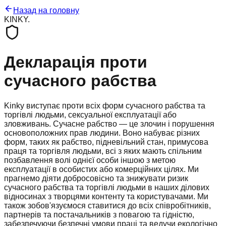
Назад на головну
KINKY
.
Декларація проти
сучасного рабства
Kinky виступає проти всіх форм сучасного рабства та
торгівлі людьми, сексуальної експлуатації або
зловживань. Сучасне рабство — це злочин і порушення
основоположних прав людини. Воно набуває різних
форм, таких як рабство, підневільний стан, примусова
праця та торгівля людьми, всі з яких мають спільним
позбавлення волі однієї особи іншою з метою
експлуатації в особистих або комерційних цілях. Ми
прагнемо діяти добросовісно та знижувати ризик
сучасного рабства та торгівлі людьми в наших ділових
відносинах з творцями контенту та користувачами. Ми
також зобов'язуємося ставитися до всіх співробітників,
партнерів та постачальників з повагою та гідністю,
забезпечуючи безпечні умови праці та ведучи екологічно