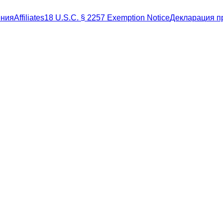
ения
Affiliates
18 U.S.C. § 2257 Exemption Notice
Декларация п
ITAL SAS, 50 AV. DES CHAMPS