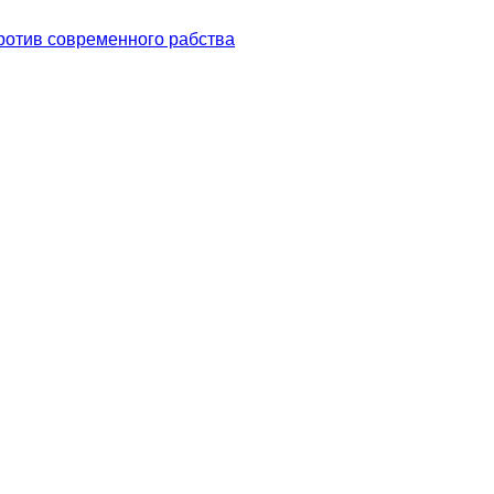
ротив современного рабства
 ELYSÉES 75008 PARIS, FRAN