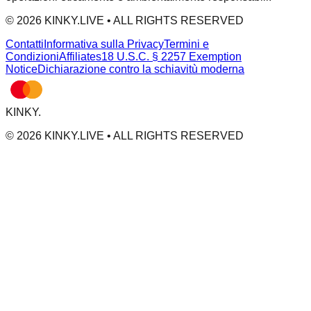
© 2026 KINKY.LIVE • ALL RIGHTS RESERVED
Contatti
Informativa sulla Privacy
Termini e
Condizioni
Affiliates
18 U.S.C. § 2257 Exemption
Notice
Dichiarazione contro la schiavitù moderna
KINKY
.
© 2026 KINKY.LIVE • ALL RIGHTS RESERVED
KINKY IS OPERATED BY MV CAPITAL SAS, 50 AV. DES CHAMPS ELYSÉES 75008 PARIS, FRANC