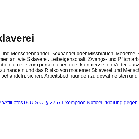
laverei
 und Menschenhandel, Sexhandel oder Missbrauch. Moderne Skl
n an, wie Sklaverei, Leibeigenschaft, Zwangs- und Pflichtarb
ben, um sie zum persönlichen oder kommerziellen Vorteil auszu
 zu handeln und das Risiko von moderner Sklaverei und Mensch
zu behandeln, sichere Arbeitsbedingungen zu gewährleisten und
en
Affiliates
18 U.S.C. § 2257 Exemption Notice
Erklärung gegen